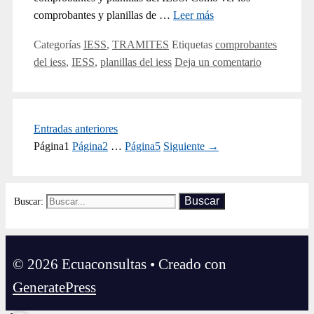
comprobantes y planillas de …
Leer más
Categorías
IESS
,
TRAMITES
Etiquetas
comprobantes
del iess
,
IESS
,
planillas del iess
Deja un comentario
Entradas anteriores
Página
1
Página
2
…
Página
5
Siguiente
→
Buscar:
© 2026 Ecuaconsultas
• Creado con
GeneratePress